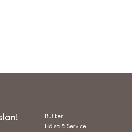
slan!
Butiker
Hälsa & Service