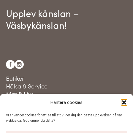
Upplev känslan –
Väsbykänslan!
Butiker
Hälsa & Service
Mat & Livs
Hantera cookies
Aktuellt
Utveckling i centrum
Vi använder cookies för att se till att vi ger dig den bästa upplevelsen på vår
Besöksinformation
webbsida. Godkänner du detta?
Parkering & hitta hit
Trivselregler