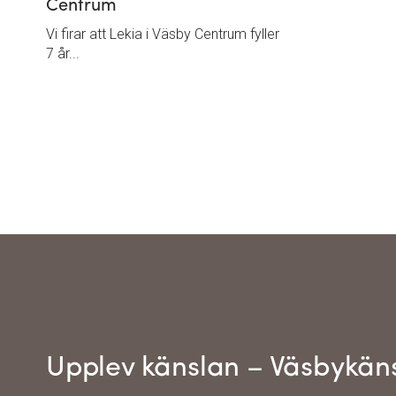
Centrum
Vi firar att Lekia i Väsby Centrum fyller
7 år...
Upplev känslan – Väsbykän