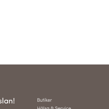
slan!
Butiker
Hälsa & Service