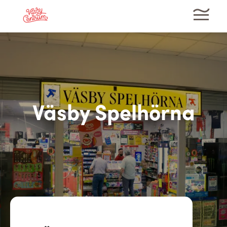
Väsby Spelhörna