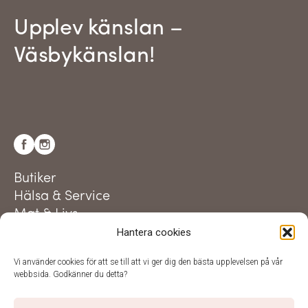
Upplev känslan –
Väsbykänslan!
Butiker
Hälsa & Service
Mat & Livs
Hantera cookies
Aktuellt
Utveckling i centrum
Vi använder cookies för att se till att vi ger dig den bästa upplevelsen på vår
Besöksinformation
webbsida. Godkänner du detta?
Parkering & hitta hit
Trivselregler