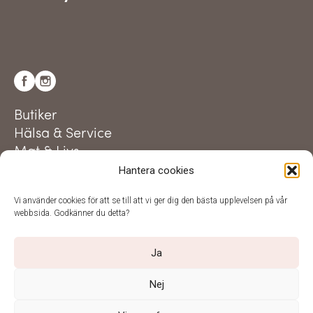
Butiker
Hälsa & Service
Mat & Livs
Hantera cookies
Aktuellt
Utveckling i centrum
Vi använder cookies för att se till att vi ger dig den bästa upplevelsen på vår
Besöksinformation
webbsida. Godkänner du detta?
Parkering & hitta hit
Trivselregler
Ja
Nej
Visa alla öppettider